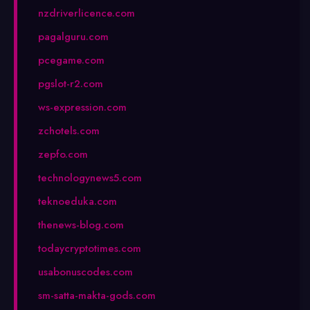
nzdriverlicence.com
pagalguru.com
pcegame.com
pgslot-r2.com
ws-expression.com
zchotels.com
zepfo.com
technologynews5.com
teknoeduka.com
thenews-blog.com
todaycryptotimes.com
usabonuscodes.com
sm-satta-makta-gods.com