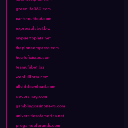
greenlife360.com
cantshoutitout.com
expressufabet.biz
mypuertoplata.net
thepioneerxpress.com
howtofixissue.com
teamufabet.biz
webfullform.com
allviddownload.com
decorsmag.com
gamblingcasinonews.com
universitiesofamerica.net
progameofbrands.com