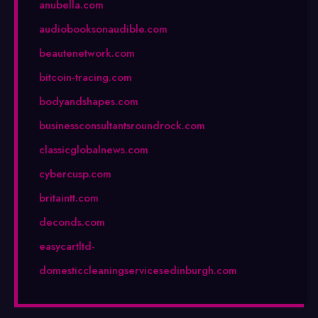
anubella.com
audiobooksonaudible.com
beautenetwork.com
bitcoin-tracing.com
bodyandshapes.com
businessconsultantsroundrock.com
classicglobalnews.com
cybercusp.com
britaintt.com
deconds.com
easycartltd-
domesticcleaningservicesedinburgh.com