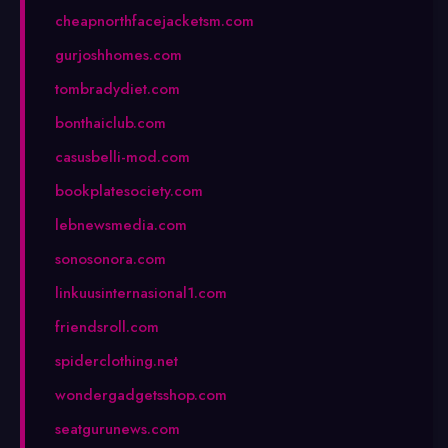
cheapnorthfacejacketsm.com
gurjoshhomes.com
tombradydiet.com
bonthaiclub.com
casusbelli-mod.com
bookplatesociety.com
lebnewsmedia.com
sonosonora.com
linkuusinternasional1.com
friendsroll.com
spiderclothing.net
wondergadgetsshop.com
seatgurunews.com