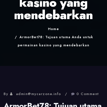
kasino yang
mendebarkan
Home
ArmorBet78: Tujuan utama Anda untuk
permainan kasino yang mendebarkan
By
admin@mycarzone.info
0 Comment
ArmorBet78: Tujuan utama