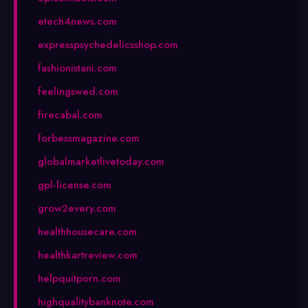
etech4news.com
expresspsychedelicsshop.com
fashionistani.com
feelingswed.com
firecabal.com
forbessmagazine.com
globalmarketlivetoday.com
gpl-license.com
grow2every.com
healthhousecare.com
healthkartreview.com
helpquitporn.com
highqualitybanknote.com