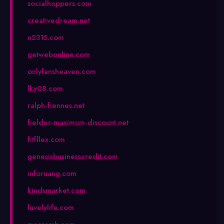
socialhoppers.com
creativedream.net
n2315.com
getwebonline.com
onlyfansheaven.com
lky08.com
ralph-fiennes.net
fielder-maximum-discount.net
fitfllex.com
genesisbusinesscredit.com
inforuang.com
kindsmarket.com
luvelylife.com