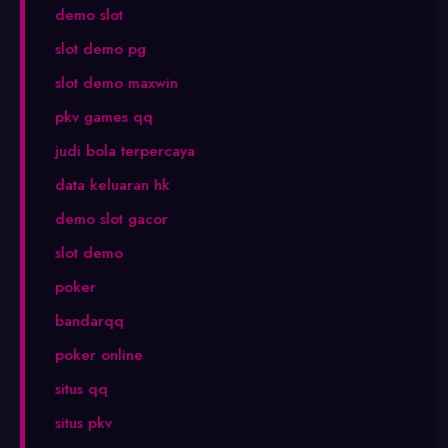
demo slot
slot demo pg
slot demo maxwin
pkv games qq
judi bola terpercaya
data keluaran hk
demo slot gacor
slot demo
poker
bandarqq
poker online
situs qq
situs pkv