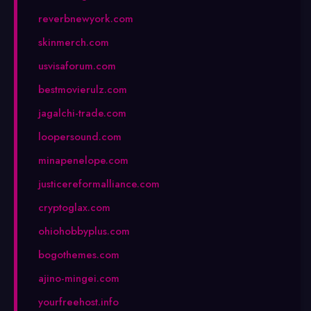
reverbnewyork.com
skinmerch.com
usvisaforum.com
bestmovierulz.com
jagalchi-trade.com
loopersound.com
minapenelope.com
justicereformalliance.com
cryptoglax.com
ohiohobbyplus.com
bogothemes.com
ajino-mingei.com
yourfreehost.info