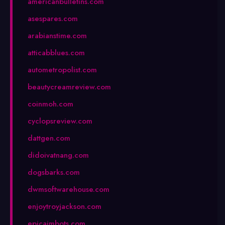
americanbulletins.com
asespares.com
arabianstime.com
atticabblues.com
autometropolist.com
beautycreamreview.com
coinmoh.com
cyclopsreview.com
dattgen.com
didoivatnang.com
dogsbarks.com
dwmsoftwarehouse.com
enjoytroyjackson.com
epicaimbots.com