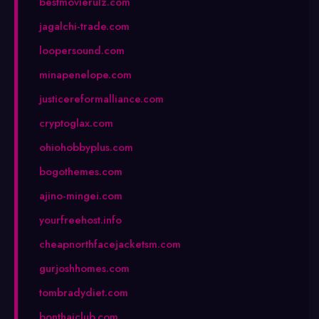
bestmovierulz.com
jagalchi-trade.com
loopersound.com
minapenelope.com
justicereformalliance.com
cryptoglax.com
ohiohobbyplus.com
bogothemes.com
ajino-mingei.com
yourfreehost.info
cheapnorthfacejacketsm.com
gurjoshhomes.com
tombradydiet.com
bonthaiclub.com