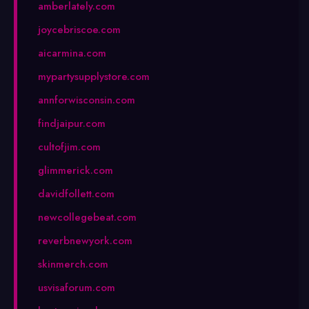
amberlately.com
joycebriscoe.com
aicarmina.com
mypartysupplystore.com
annforwisconsin.com
findjaipur.com
cultofjim.com
glimmerick.com
davidfollett.com
newcollegebeat.com
reverbnewyork.com
skinmerch.com
usvisaforum.com