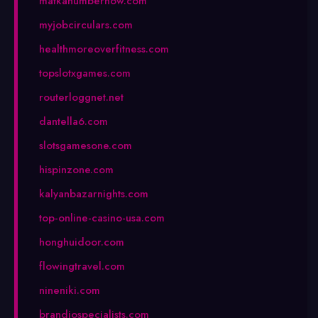
matkanumbernow.com
myjobcirculars.com
healthmoreoverfitness.com
topslotxgames.com
routerloggnet.net
dantella6.com
slotsgamesone.com
hispinzone.com
kalyanbazarnights.com
top-online-casino-usa.com
honghuidoor.com
flowingtravel.com
nineniki.com
brandiospecialists.com