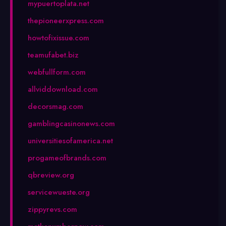
mypuertoplata.net
thepioneerxpress.com
howtofixissue.com
teamufabet.biz
webfullform.com
allviddownload.com
decorsmag.com
gamblingcasinonews.com
universitiesofamerica.net
progameofbrands.com
qbreview.org
servicewueste.org
zippyrevs.com