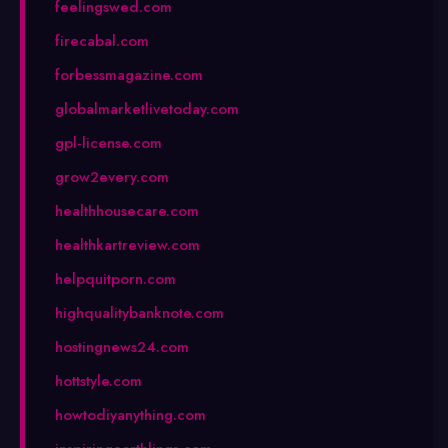
feelingswed.com
firecabal.com
forbessmagazine.com
globalmarketlivetoday.com
gpl-license.com
grow2every.com
healthhousecare.com
healthkartreview.com
helpquitporn.com
highqualitybanknote.com
hostingnews24.com
hottstyle.com
howtodiyanything.com