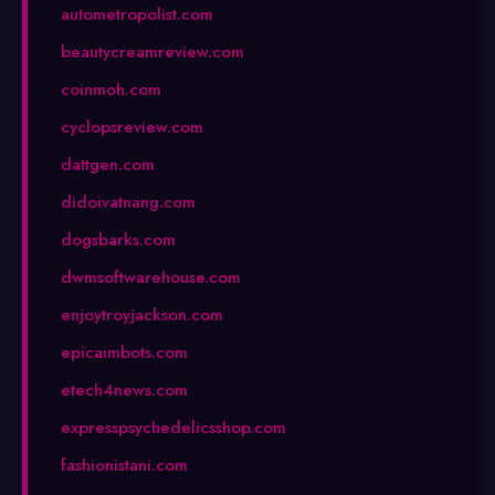
autometropolist.com
beautycreamreview.com
coinmoh.com
cyclopsreview.com
dattgen.com
didoivatnang.com
dogsbarks.com
dwmsoftwarehouse.com
enjoytroyjackson.com
epicaimbots.com
etech4news.com
expresspsychedelicsshop.com
fashionistani.com