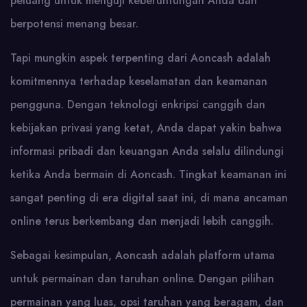
peluang untuk menguji keberuntungan Anda dan
berpotensi menang besar.
Tapi mungkin aspek terpenting dari Aoncash adalah
komitmennya terhadap keselamatan dan keamanan
pengguna. Dengan teknologi enkripsi canggih dan
kebijakan privasi yang ketat, Anda dapat yakin bahwa
informasi pribadi dan keuangan Anda selalu dilindungi
ketika Anda bermain di Aoncash. Tingkat keamanan ini
sangat penting di era digital saat ini, di mana ancaman
online terus berkembang dan menjadi lebih canggih.
Sebagai kesimpulan, Aoncash adalah platform utama
untuk permainan dan taruhan online. Dengan pilihan
permainan yang luas, opsi taruhan yang beragam, dan