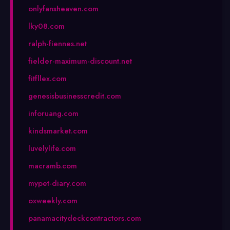
onlyfansheaven.com
lky08.com
ralph-fiennes.net
fielder-maximum-discount.net
fitfllex.com
genesisbusinesscredit.com
inforuang.com
kindsmarket.com
luvelylife.com
macramb.com
mypet-diary.com
oxweekly.com
panamacitydeckcontractors.com