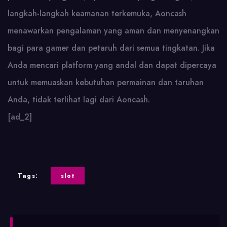
langkah-langkah keamanan terkemuka, Aoncash
menawarkan pengalaman yang aman dan menyenangkan
bagi para gamer dan petaruh dari semua tingkatan. Jika
Anda mencari platform yang andal dan dapat dipercaya
untuk memuaskan kebutuhan permainan dan taruhan
Anda, tidak terlihat lagi dari Aoncash.
[ad_2]
Tags:
slot