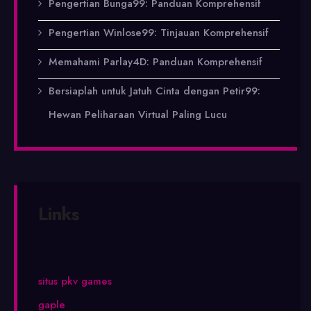
Pengertian Bunga99: Panduan Komprehensif
Pengertian Winlose99: Tinjauan Komprehensif
Memahami Parlay4D: Panduan Komprehensif
Bersiaplah untuk Jatuh Cinta dengan Petir99:
Hewan Peliharaan Virtual Paling Lucu
Links
situs pkv games
gaple