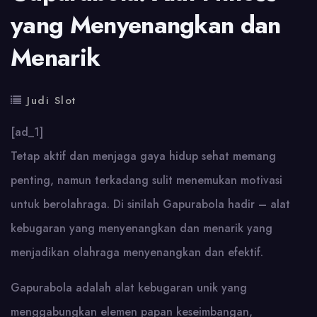
yang Menyenangkan dan
Menarik
Judi Slot
[ad_1]
Tetap aktif dan menjaga gaya hidup sehat memang
penting, namun terkadang sulit menemukan motivasi
untuk berolahraga. Di sinilah Gapurabola hadir – alat
kebugaran yang menyenangkan dan menarik yang
menjadikan olahraga menyenangkan dan efektif.
Gapurabola adalah alat kebugaran unik yang
menggabungkan elemen papan keseimbangan,