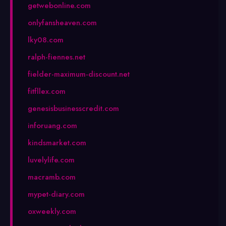
getwebonline.com
onlyfansheaven.com
lky08.com
ralph-fiennes.net
fielder-maximum-discount.net
fitfllex.com
genesisbusinesscredit.com
inforuang.com
kindsmarket.com
luvelylife.com
macramb.com
mypet-diary.com
oxweekly.com