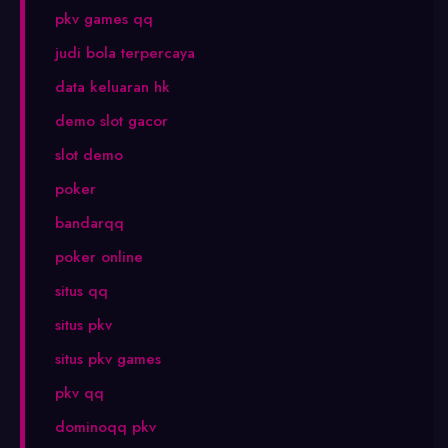
pkv games qq
judi bola terpercaya
data keluaran hk
demo slot gacor
slot demo
poker
bandarqq
poker online
situs qq
situs pkv
situs pkv games
pkv qq
dominoqq pkv