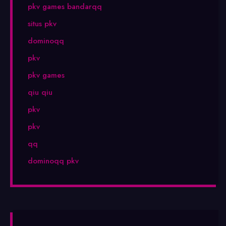
pkv games bandarqq
situs pkv
dominoqq
pkv
pkv games
qiu qiu
pkv
pkv
qq
dominoqq pkv