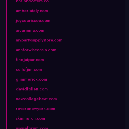
brainboosters.co
amberlately.com
joycebriscoe.com
aicarmina.com
mypartysupplystore.com
annforwisconsin.com
findjaipur.com
cultofjim.com
glimmerick.com
davidfollett.com
newcollegebeat.com
reverbnewyork.com
skinmerch.com
usvisaforum.com