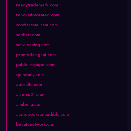
readytrademark.com
renovationsrated.com
scoziarestaurant.com
seohart.com
set-cleaning.com
promodesignai.com
publicistspaper.com
quindaily.com
abosulte.com
aiverse24.com
anubella.com
audiobooksonaudible.com
beautenetwork.com