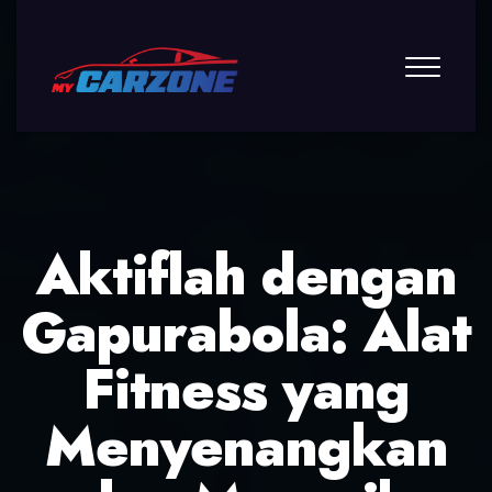
Aktiflah dengan
Gapurabola: Alat
Fitness yang
Menyenangkan